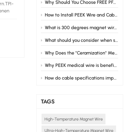
Why Should You Choose FREE PFAS CABLE for Your Business Needs?
rn.TPI-
denen
How to Install PEEK Wire and Cable Safely in Industrial Settings
r
What is 300 degrees magnet wire and its main applications
e
What should you consider when selecting medical wire cable for your medical equipment?
Why Does the "Ceramization" Mechanism of Silicone Rubber Matter for Industrial Safety?
den
auch
Why PEEK medical wire is beneficial in medical devices
em
r
How do cable specifications impact hybrid electric vehicle performance?
C
.
zliches
TAGS
en oder
gebogen
High-Temperature Magnet Wire
Ultra-High-Temperature Magnet Wire