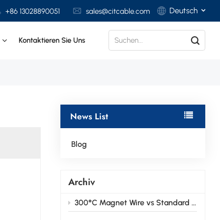
Deutsch
+86 13028890051
sales@citcable.com
t
Kontaktieren Sie Uns
English
Français
Deutsch
News List
Italiano
Polski
Blog
Español
Archiv
300°C Magnet Wire vs Standard Magnet Wire: Key Differences Explained