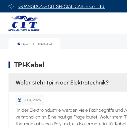
n bei
GUANGDONG CIT SPECIAL CABLE Co., Ltd.
Heim
TPI-Kabel
TPI-Kabel
Wofür steht tpi in der Elektrotechnik?
Jul 14, 2025
In der Elektroindustrie werden viele Fachbegriffe u
verständlich ist. Eine häufige Frage lautet: Wofür steht 
thermoplastisches Polyimid, ein Isoliermaterial für Kabel