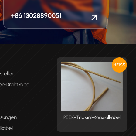
+86 13028890051
HEISS
teller
er-Drahtkabel
ösungen
K-Triaxial-Koaxialkabel
PEEK-Triaxial-Koaxialkabel
P
lkabel