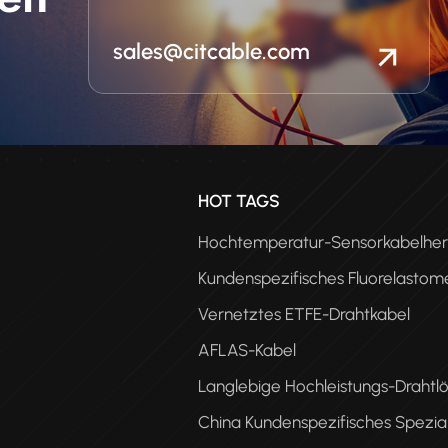
sales@citcable.com
n
HOT TAGS
Hochtemperatur-Sensorkabelhers
Kundenspezifisches Fluorelastom
Vernetztes ETFE-Drahtkabel
AFLAS-Kabel
Langlebige Hochleistungs-Drahtl
PEE
China Kundenspezifisches Spezia