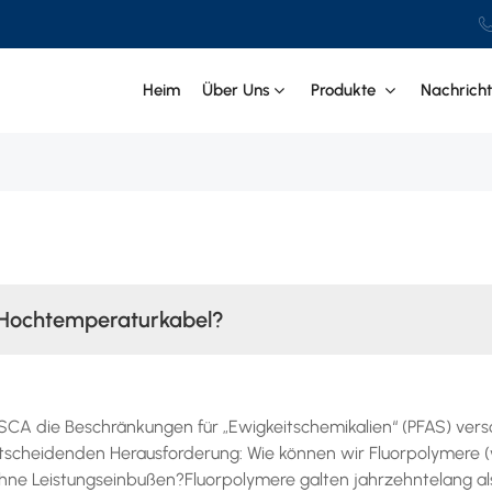
Heim
Über Uns
Produkte
Nachrich
r Hochtemperaturkabel?
A die Beschränkungen für „Ewigkeitschemikalien“ (PFAS) vers
ntscheidenden Herausforderung: Wie können wir Fluorpolymere 
ne Leistungseinbußen?Fluorpolymere galten jahrzehntelang al