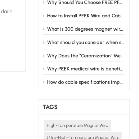
Why Should You Choose FREE PFAS CABLE for Your Business Needs?
 darin,
How to Install PEEK Wire and Cable Safely in Industrial Settings
chnik
igkeit
What is 300 degrees magnet wire and its main applications
tliche
ngen im
What should you consider when selecting medical wire cable for your medical equipment?
en, die
Why Does the "Ceramization" Mechanism of Silicone Rubber Matter for Industrial Safety?
etriebes
Why PEEK medical wire is beneficial in medical devices
rhaupt:
 waren
How do cable specifications impact hybrid electric vehicle performance?
lqualität
TAGS
uktur
 der
High-Temperature Magnet Wire
el Darf
mte
Ultra-High-Temperature Magnet Wire