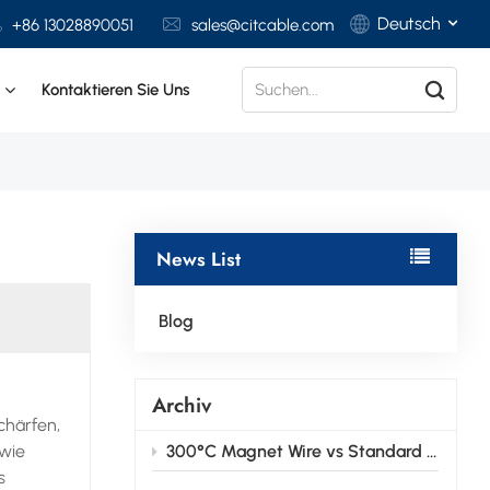
Deutsch
+86 13028890051
sales@citcable.com
t
Kontaktieren Sie Uns
English
Français
Deutsch
News List
Italiano
Polski
Blog
Español
Archiv
chärfen,
(wie
300°C Magnet Wire vs Standard Magnet Wire: Key Differences Explained
s