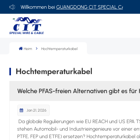
Willkommen bei
GUANGDONG CIT SPECIAL CABLE Co., Ltd.
Heim
Hochtemperaturkabel
Hochtemperaturkabel
Welche PFAS-freien Alternativen gibt es fü
Jan 21, 2026
Da globale Regulierungen wie EU REACH und US EPA TSC
stehen Automobil- und Industrieingenieure vor einer e
PTFE, FEP und ETFE) ersetzen? Hochtemperaturkabel oh