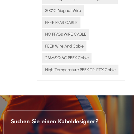
lt.
300°C Magnet Wire
FREE PFAS CABLE
 –
NO PFASs WIRE CABLE
s
t
PEEK Wire And Cable
 die
Dadurch
2MMSQ 6C PEEK Cable
High Temperature PEEK TPI PTX Cable
die
end und
ür
zieren
oderner
: Können
 moderne
Suchen Sie einen Kabeldesigner?
 von 200
rnativen