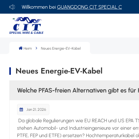
Willkommen bei
GUANGDONG CIT SPECIAL CABLE Co., Ltd
Heim
Neues Energie-EV-Kabel
Neues Energie-EV-Kabel
Welche PFAS-freien Alternativen gibt es fü
Jan 21, 2026
Da globale Regulierungen wie EU REACH und US EPA TSC
stehen Automobil- und Industrieingenieure vor einer e
PTFE, FEP und ETFE) ersetzen? Hochtemperaturkabel oh