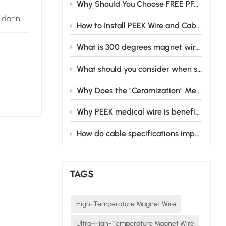
Why Should You Choose FREE PFAS CABLE for Your Business Needs?
 darin,
How to Install PEEK Wire and Cable Safely in Industrial Settings
chnik
igkeit
What is 300 degrees magnet wire and its main applications
tliche
ngen im
What should you consider when selecting medical wire cable for your medical equipment?
en, die
Why Does the "Ceramization" Mechanism of Silicone Rubber Matter for Industrial Safety?
etriebes
Why PEEK medical wire is beneficial in medical devices
rhaupt:
 waren
How do cable specifications impact hybrid electric vehicle performance?
lqualität
TAGS
uktur
 der
High-Temperature Magnet Wire
el Darf
mte
Ultra-High-Temperature Magnet Wire