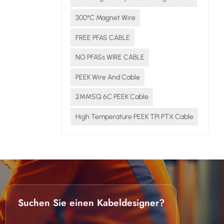
lt.
300°C Magnet Wire
FREE PFAS CABLE
 –
NO PFASs WIRE CABLE
s
t
PEEK Wire And Cable
 die
Dadurch
2MMSQ 6C PEEK Cable
High Temperature PEEK TPI PTX Cable
die
end und
ür
zieren
oderner
: Können
 moderne
Suchen Sie einen Kabeldesigner?
 von 200
rnativen