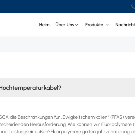
.
Heim
Über Uns
Produkte
Nachrich
r Hochtemperaturkabel?
A die Beschränkungen für „Ewigkeitschemikalien“ (PFAS) vers
ntscheidenden Herausforderung: Wie können wir Fluorpolymere 
ne Leistungseinbußen?Fluorpolymere galten jahrzehntelang al