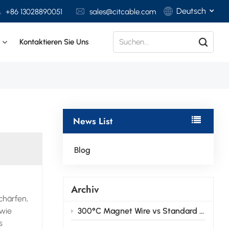
Deutsch
+86 13028890051
sales@citcable.com
t
Kontaktieren Sie Uns
English
Français
Deutsch
News List
Italiano
Polski
Blog
Español
Archiv
chärfen,
(wie
300°C Magnet Wire vs Standard Magnet Wire: Key Differences Explained
s